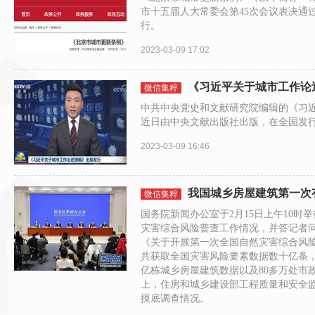
市十五届人大常委会第45次会议表决通过
行。
2023-03-09 17:02
《习近平关于城市工作论
微信集粹
中共中央党史和文献研究院编辑的《习
近日由中央文献出版社出版，在全国发
2023-03-09 16:46
我国城乡房屋建筑第一次
微信集粹
国务院新闻办公室于2月15日上午10时
灾害综合风险普查工作情况，并答记者问。
《关于开展第一次全国自然灾害综合风
共获取全国灾害风险要素数据数十亿条
亿栋城乡房屋建筑数据以及80多万处市
上，住房和城乡建设部工程质量和安全
摸底调查情况。