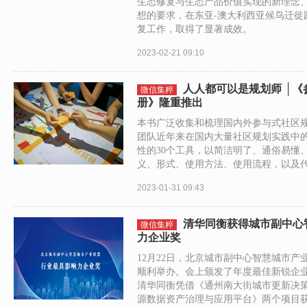
生态修复与生态产品价值实现的新理念
想的要求，在东亚-澳大利西亚候鸟迁徙
复工作，取得了显著成效。
2023-02-21 09:10
人人都可以是规划师 │
微信集粹
册》隆重推出
本书广泛收集和梳理国内外参与式社区
团队近年来在国内大量社区规划实践中
性的30个工具，以简洁明了、通俗易懂
义、形式、使用方法、使用流程，以及
2023-01-31 09:43
清华同衡获得城市副中心
微信集粹
力企业奖
12月22日，北京城市副中心智慧城市产
顺利举办。会上颁发了年度最佳新锐企
清华同衡凭借《通州南大街城市更新决
源数据资产治理与应用平台》两个项目