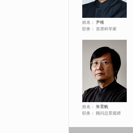
姓名：
尹稚
职务：
首席科学家
姓名：
朱育帆
职务：
顾问总景观师