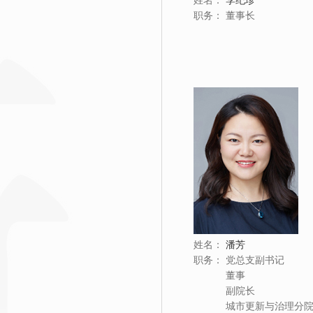
姓名：
李纪珍
职务：
董事长
姓名：
潘芳
职务：
党总支副书记
董事
副院长
城市更新与治理分