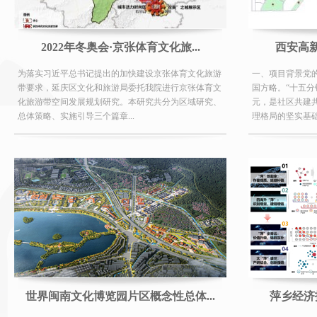
2022年冬奥会·京张体育文化旅...
西安高
为落实习近平总书记提出的加快建设京张体育文化旅游
一、项目背景党的
带要求，延庆区文化和旅游局委托我院进行京张体育文
国方略。“十五分
化旅游带空间发展规划研究。本研究共分为区域研究、
元，是社区共建
总体策略、实施引导三个篇章...
理格局的坚实基础。
世界闽南文化博览园片区概念性总体...
萍乡经济