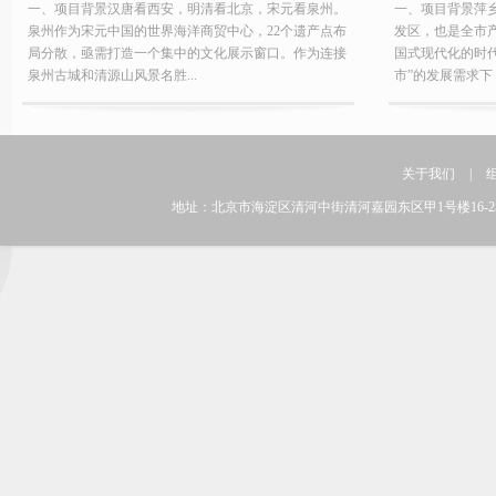
一、项目背景汉唐看西安，明清看北京，宋元看泉州。
一、项目背景萍
泉州作为宋元中国的世界海洋商贸中心，22个遗产点布
发区，也是全市
局分散，亟需打造一个集中的文化展示窗口。作为连接
国式现代化的时
泉州古城和清源山风景名胜...
市”的发展需求下，
关于我们
|
地址：北京市海淀区清河中街清河嘉园东区甲1号楼16-25层 邮编