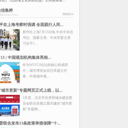
讯 | 《山西省文化和自然遗产空间整体保...
微信集粹
more
WeChat Picks
平在上海考察时强调 全面践行人民...
新华社上海7月15日电 中共中央总
书记、国家主席、中央军委主席
习近平1...
13 | 中国规划机构集体亮相...
作为WUF13论坛的核心组成部
分，城市博览会在巴库盛大开
幕，中国城市规...
“城市更新”专题网页正式上线，以...
3月底，北京市住房和城乡建设委
员会联合首都之窗共建的“城市更
新”专题网...
委联合发布13条政策举措保障“十...