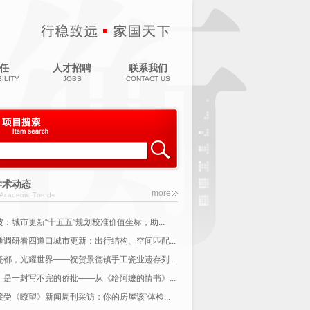
任
人才招聘
联系我们
ILITY
JOBS
CONTACT US
学术动态
more
Academic Trends
波：城市更新“十五五”规划校准价值坐标，助...
通调研看四道口城市更新：出行结构、空间匹配...
瓷都，光耀世界——祝贺景德镇手工瓷业遗存列...
，是一封写不完的侨批——从《给阿嬷的情书》...
接受《瞭望》新闻周刊采访：你的房屋该“体检...