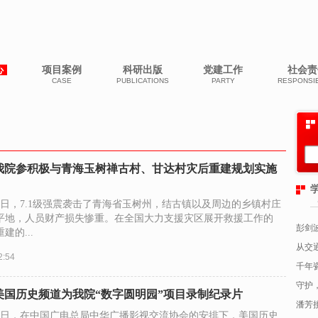
心
项目案例
科研出版
党建工作
社会责
CASE
PUBLICATIONS
PARTY
RESPONSIB
我院参积极与青海玉树禅古村、甘达村灾后重建规划实施
月14日，7.1级强震袭击了青海省玉树州，结古镇以及周边的乡镇村庄
平地，人员财产损失惨重。在全国大力支援灾区展开救援工作的
彭剑
建的...
从交
2:54
千年
守护
美国历史频道为我院“数字圆明园”项目录制纪录片
潘芳
月11日，在中国广电总局中华广播影视交流协会的安排下，美国历史