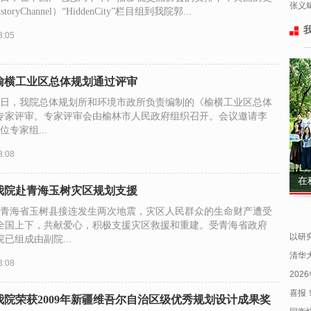
张义
toryChannel）“HiddenCity”栏目组到我院郭...
3:05
榆横工业区总体规划通过评审
月24日，我院总体规划所和环境市政所负责编制的《榆横工业区总体
专家评审。专家评审会由榆林市人民政府组织召开。会议邀请李
位专家组...
3:08
在
我院赴青海玉树灾区规划支援
凌晨青海省玉树县接连发生两次地震，灾区人民群众的生命财产遭受
全国上下，共献爱心，积极支援灾区救援和重建。受青海省政府
以研究
已组成由副院...
清华
3:08
202
喜报！
我院荣获2009年新疆维吾尔自治区级优秀规划设计成果奖