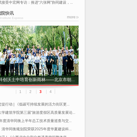
斌接受中宏网专访：推进“六张网”协同建设，...
我院快讯
more
Institute Express
科创沃土中培育创新雨林——北京市朝...
1
2
3
4
促行动 | 《低碳可持续发展的活力街区更...
大学建筑学院第三届“旅游度假区高质量发展论...
6年度清华同衡上半年总工技术质量巡查与交...
清华同衡规划院荣获2025年度华夏建设科...