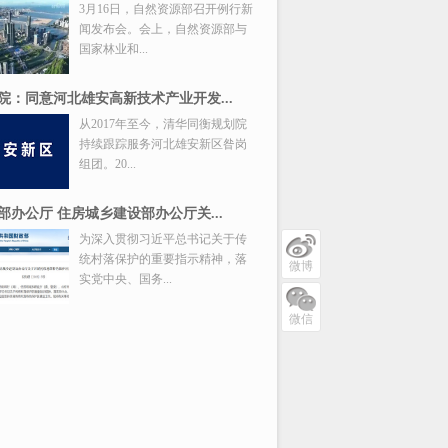
3月16日，自然资源部召开例行新
闻发布会。会上，自然资源部与
国家林业和...
院：同意河北雄安高新技术产业开发...
从2017年至今，清华同衡规划院
持续跟踪服务河北雄安新区昝岗
组团。20...
部办公厅 住房城乡建设部办公厅关...
为深入贯彻习近平总书记关于传
统村落保护的重要指示精神，落
微博
实党中央、国务...
微信